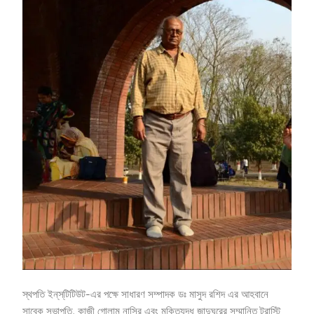
স্থপতি ইন্‌স্‌টিটিউট-এর পক্ষে সাধারণ সম্পাদক ডঃ মাসুদ রশিদ এর আহবানে
সাবেক সভাপতি, কাজী গোলাম নাসির এবং মুক্তিযুদ্ধ জাদুঘরের সম্মানিত ট্রাস্টি