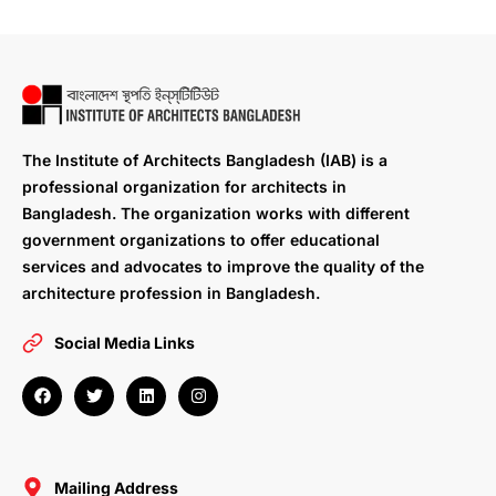
The Institute of Architects Bangladesh (IAB) is a
professional organization for architects in
Bangladesh. The organization works with different
government organizations to offer educational
services and advocates to improve the quality of the
architecture profession in Bangladesh.
Social Media Links
F
T
L
I
a
w
i
n
c
i
n
s
e
t
k
t
b
t
e
a
o
e
d
g
o
r
i
r
Mailing Address