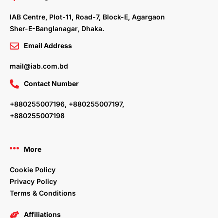
k
n
a
m
IAB Centre, Plot-11, Road-7, Block-E, Agargaon
Sher-E-Banglanagar, Dhaka.
Email Address
mail@iab.com.bd
Contact Number
+880255007196, +880255007197,
+880255007198
More
Cookie Policy
Privacy Policy
Terms & Conditions
Affiliations