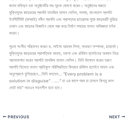
জনাব মফিদুল হক অনুষ্ঠানটির শুভ সূচনা ঘোষণা করেন। অনুষ্ঠানের শুরুতে
মুক্তিযুদ্ধ জাদুঘরের স্থপতি তানজিম হাসান সেলিম, সদস্য, বাংলাদেশ স্থপতি
ইনস্টিটিউট (বাস্থই) নবীন স্থপতি এবং স্থাপত্যর ছাত্রদের পুরো জাদুঘরটি ঘুরিয়ে
দেখান এবং জাদুঘর ডিজাইন থেকে শুরু করে নির্মাণ সময়ের নানান অভিজ্ঞতা বর্ণনা
করেন।
সূচনা সংগীত পরিবেশন করেন ড. লাইসা আহমদ লিসা, সাধারণ সম্পাদক, ছায়ানট।
মুক্তিযুদ্ধ জাদুঘরের স্থাপত্যিক ভাবনা, নকশা এবং রবিউল হুসেইনের অবদান নিয়ে
আলোকপাত করেন স্থপতি তানজিম হাসান সেলিম। তিনি উল্লেখ করেন তরুণ
স্থপতি হিসেবে নানান প্রতিকুল পরিস্থিতিতে কিভাবে রবিউল হুসেইন সাহস এবং
অনুপ্রেরণা যুগিয়েছেন…তিনি বলতেন… “Every problem is a
solution in disguise” . …..” চা এর কাপে গরম চা ঢাললে কিন্তু কাপ
ফেটে যায়” অতএব সহনশীল হতে হবে।
PREVIOUS
NEXT