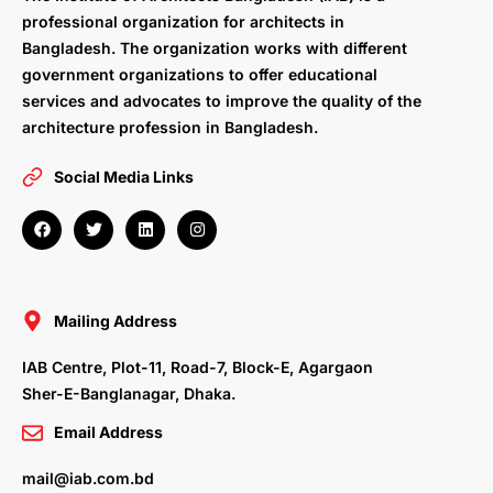
professional organization for architects in
Bangladesh. The organization works with different
government organizations to offer educational
services and advocates to improve the quality of the
architecture profession in Bangladesh.
Social Media Links
F
T
L
I
a
w
i
n
c
i
n
s
e
t
k
t
b
t
e
a
o
e
d
g
o
r
i
r
Mailing Address
k
n
a
m
IAB Centre, Plot-11, Road-7, Block-E, Agargaon
Sher-E-Banglanagar, Dhaka.
Email Address
mail@iab.com.bd