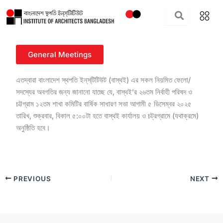
Skip
to
content
General Meetings
এতদ্বারা বাংলাদেশ স্থপতি ইন্‌স্‌টিটিউট (বাস্থই) এর সকল নিয়মিত ফেলো/
সদস্যের অবগতির জন্য জানানো যাচ্ছে যে, বাস্থই’র ২৬তম নির্বাহী পরিষদ ও
চট্টগ্রাম ১২তম শাখা কমিটির বার্ষিক সাধারণ সভা আগামী ৫ ডিসেম্বর ২০২৫
তারিখ, শুক্রবার, বিকাল ৫:০০টা হতে বাস্থই কার্যালয় ও চট্রগ্রামে (যথাক্রমে)
অনুষ্ঠিতি হবে।
PREVIOUS
NEXT