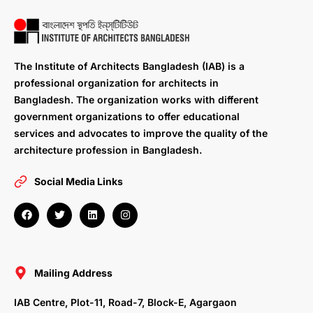
The Institute of Architects Bangladesh (IAB) is a
professional organization for architects in
Bangladesh. The organization works with different
government organizations to offer educational
services and advocates to improve the quality of the
architecture profession in Bangladesh.
Social Media Links
F
T
L
I
a
w
i
n
c
i
n
s
e
t
k
t
b
t
e
a
o
e
d
g
o
r
i
r
Mailing Address
k
n
a
m
IAB Centre, Plot-11, Road-7, Block-E, Agargaon