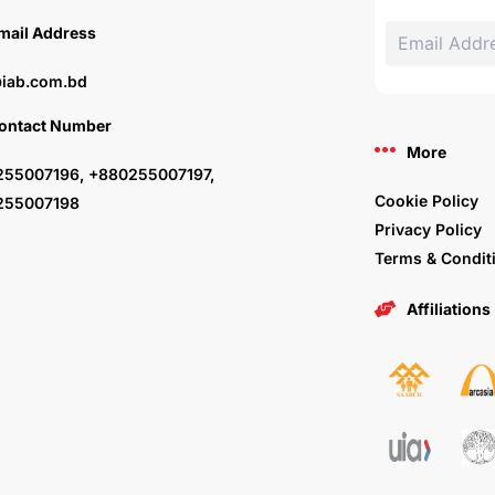
mail Address
iab.com.bd
ontact Number
More
55007196, +880255007197,
Cookie Policy
255007198
Privacy Policy
Terms & Condit
Affiliations