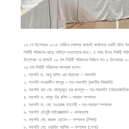
২৬ শে ডিসেম্বর ২০২৪ তারিখে ঢাকাস্থ বাস্থই কার্যালয়ে একটি যৌথ সভা
নির্বাহী পরিষদের কাছে দায়িত্ব হস্তান্তর করে। এ সময় উভয় নির্বাহী 
উল্লেখ্য যে বাস্থই ২৬ তম নির্বাহী পরিষদের নির্বাচন গত ৬ ডিসেম্বর ২
২৬ তম নির্বাহী পরিষদের সদস্যরা হলেন-
১. স্থপতি ড. আবু সাঈদ এম আহমেদ – সভাপতি
২. স্থপতি নওয়াজীশ মাহবুব – সহ-সভাপতি (জাতীয় বিষয়াদি)
৩. স্থপতি খান মো: মাহফুজুল হক জগলুল – সহ-সভাপতি (আন্তর্জাতিক স
৪. স্থপতি ড. মাসুদ উর রশিদ – সাধারণ সম্পাদক
৫. স্থপতি ড. মো: নওরোজ ফাতেমী – সহ-সাধারণ সম্পাদক
৬. স্থপতি চৌধুরী সাইদুজ্জামান – কোষাধ্যক্ষ
৭. স্থপতি মো: মারুফ হোসেন – সম্পাদক (শিক্ষা)
৮. স্থপতি মো: ওয়াহিদ আসিফ – সম্পাদক (পেশা)