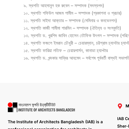
৯. স্থপতি আহসানুল হক রুবেল – সম্পাদক (সদস্যপদ)
১০. স্থপতি শফিউল আজম শামীম – সম্পাদক (প্রকাশনা ও প্রচার)
১১. স্থপতি সাইদা আক্তার – সম্পাদক (সেমিনার ও কনভেনশন)
১২. স্থপতি কাজী শামীমা শারমিন – সম্পাদক (ঐতিহ্য ও সংস্কৃতি)
১৩. স্থপতি ড. খুরশিদ জাবিন হোসেন তৌফিক উৎপল – সম্পাদক (পরিব
১৪. স্থপতি ফজলে ইমরান চৌধুরী – চেয়ারম্যান, চট্টগ্রাম চ্যাপ্টার চ্যাপ্ট
১৫. স্থপতি ফারিয়া লতিফ – চেয়ারপার্সন, কানাডা চ্যাপ্টার
১৬. স্থপতি ড. খন্দকার সাব্বির আহমেদ – সর্বশেষ পূর্ববর্তী বাস্থই সভাপত
M
IAB C
The Institute of Architects Bangladesh (IAB) is a
Sher-