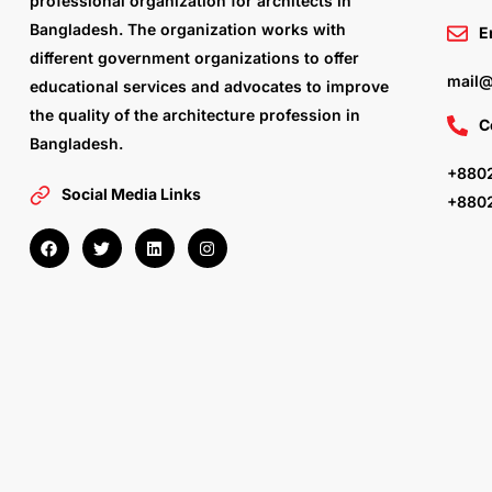
professional organization for architects in
Bangladesh. The organization works with
E
different government organizations to offer
mail@
educational services and advocates to improve
the quality of the architecture profession in
C
Bangladesh.
+8802
Social Media Links
+880
F
T
L
I
a
w
i
n
c
i
n
s
e
t
k
t
b
t
e
a
o
e
d
g
o
r
i
r
k
n
a
m