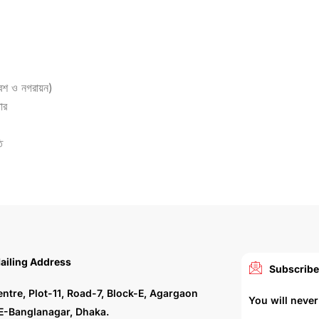
েশ ও নগরায়ন)
ার
ি
ailing Address
Subscribe
entre, Plot-11, Road-7, Block-E, Agargaon
You will neve
E-Banglanagar, Dhaka.