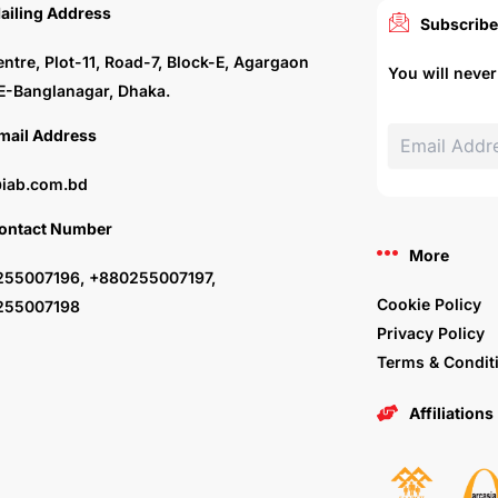
ailing Address
Subscribe
entre, Plot-11, Road-7, Block-E, Agargaon
You will neve
E-Banglanagar, Dhaka.
mail Address
iab.com.bd
ontact Number
More
55007196, +880255007197,
Cookie Policy
255007198
Privacy Policy
Terms & Condit
Affiliations