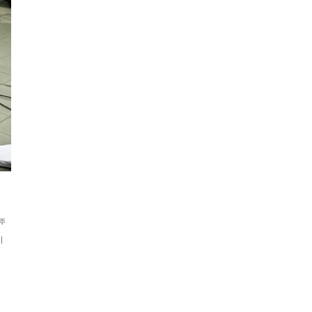
ষক
ি।