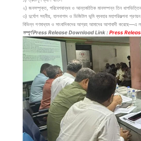
২) জনসম্পৃক্ত, পরিবেশবান্ধব ও আন্তর্জাতিক মানসম্পন্ন তিন ধাপভিত্তিক
৩) দুর্যোগ সহনীয়, হালনাগাদ ও ডিজিটাল ভূমি ব্যবহার মহাপরিকল্পনা প্রণয়ন
বিভিন্ন গণমাধ্যম ও সাংবাদিকদের আগ্রহ আমাদের আশাবাদী করেছে—এ লড়
সম্পূর্ণ Press Release Download Link :
Press Releas