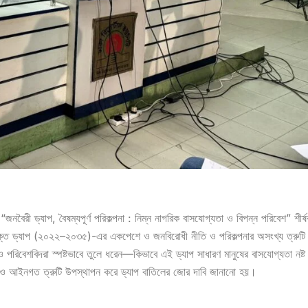
নবৈরী ড্যাপ, বৈষম্যপূর্ণ পরিকল্পনা : নিম্ন নাগরিক বাসযোগ্যতা ও বিপন্ন পরিবেশ” শীর্
টভুক্ত ড্যাপ (২০২২–২০৩৫)-এর একপেশে ও জনবিরোধী নীতি ও পরিকল্পনার অসংখ্য ত্রুট
 পরিবেশবিদরা স্পষ্টভাবে তুলে ধরেন—কিভাবে এই ড্যাপ সাধারণ মানুষের বাসযোগ্যতা নষ্ট
 ও আইনগত ত্রুটি উপস্থাপন করে ড্যাপ বাতিলের জোর দাবি জানানো হয়।