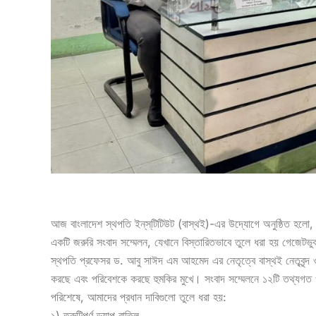
আজ বাংলাদেশ স্থপতি ইন্‌স্‌টিটিউট (বাস্থই)-এর উদ্যোগে অনুষ্ঠিত হলো, “জ
একটি জরুরি সংবাদ সম্মেলন, যেখানে বিস্তারিতভাবে তুলে ধরা হয় গেজে
স্থপতি প্রফেসর ড. আবু সাঈদ এম আহমেদ এর নেতৃত্বে বাস্থই নেতৃবৃন্দ ও
করছে এবং পরিবেশকে করছে হুমকির মুখে। সংবাদ সম্মেলনে ১২টি তথ্যগত
পরিশেষে, আমাদের প্রধান দাবিগুলো তুলে ধরা হয়:
১) ত্রুটিপূর্ণ ড্যাপ বাতিল