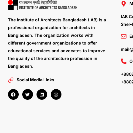
M
IAB C
The Institute of Architects Bangladesh (IAB) is a
Sher-
professional organization for architects in
Bangladesh. The organization works with
E
different government organizations to offer
mail@
educational services and advocates to improve
the quality of the architecture profession in
C
Bangladesh.
+8802
Social Media Links
+880
F
T
L
I
a
w
i
n
c
i
n
s
e
t
k
t
b
t
e
a
o
e
d
g
o
r
i
r
k
n
a
m