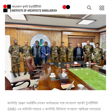
Skip
to
content
জলসিড়ি প্রকল্প অথরিটির চলমান কার্যক্রমের সঙ্গে বাংলাদেশ স্থপতি ইন্সটিটিউট
(IAB)-এর কারিগরি সহায়তা ও জলসিড়ি বিধিমালা সংস্করণ প্রক্রিয়া সমন্বয়ের