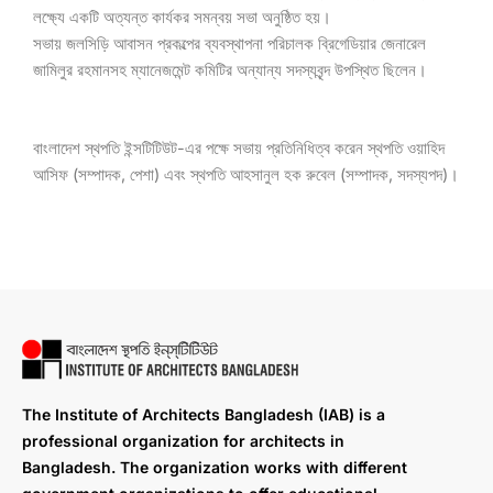
লক্ষ্যে একটি অত্যন্ত কার্যকর সমন্বয় সভা অনুষ্ঠিত হয়।
সভায় জলসিড়ি আবাসন প্রকল্পের ব্যবস্থাপনা পরিচালক ব্রিগেডিয়ার জেনারেল
জামিলুর রহমানসহ ম্যানেজমেন্ট কমিটির অন্যান্য সদস্যবৃন্দ উপস্থিত ছিলেন।
বাংলাদেশ স্থপতি ইন্সটিটিউট-এর পক্ষে সভায় প্রতিনিধিত্ব করেন স্থপতি ওয়াহিদ
আসিফ (সম্পাদক, পেশা) এবং স্থপতি আহসানুল হক রুবেল (সম্পাদক, সদস্যপদ)।
The Institute of Architects Bangladesh (IAB) is a
professional organization for architects in
Bangladesh. The organization works with different