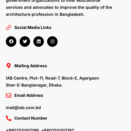
government organizations to offer educational
services and advocates to improve the quality of the
architecture profession in Bangladesh.
Social Media Links
F
T
L
I
a
w
i
n
c
i
n
s
e
t
k
t
b
t
e
a
o
e
d
g
o
r
i
r
Mailing Address
k
n
a
m
IAB Centre, Plot-11, Road-7, Block-E, Agargaon
Sher-E-Banglanagar, Dhaka.
Email Address
mail@iab.com.bd
Contact Number
+880255007196, +880255007197,