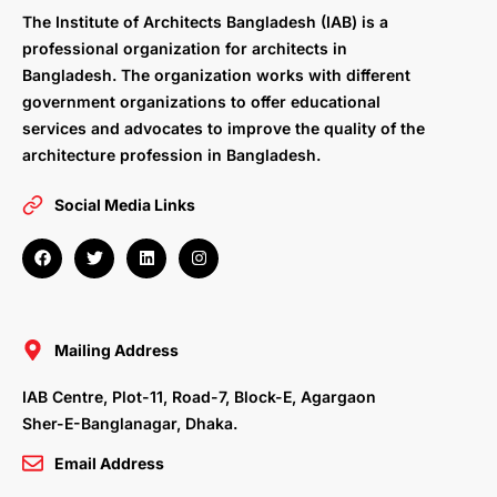
The Institute of Architects Bangladesh (IAB) is a
professional organization for architects in
Bangladesh. The organization works with different
government organizations to offer educational
services and advocates to improve the quality of the
architecture profession in Bangladesh.
Social Media Links
F
T
L
I
a
w
i
n
c
i
n
s
e
t
k
t
b
t
e
a
o
e
d
g
o
r
i
r
Mailing Address
k
n
a
m
IAB Centre, Plot-11, Road-7, Block-E, Agargaon
Sher-E-Banglanagar, Dhaka.
Email Address