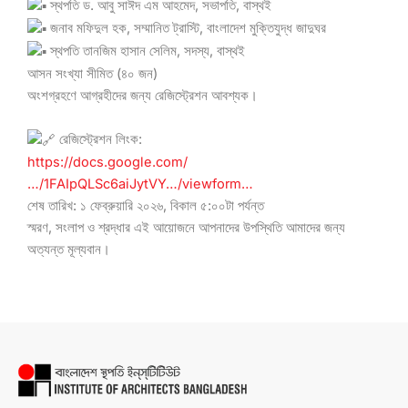
স্থপতি ড. আবু সাঈদ এম আহমেদ, সভাপতি, বাস্থই
জনাব মফিদুল হক, সম্মানিত ট্রাস্টি, বাংলাদেশ মুক্তিযুদ্ধ জাদুঘর
স্থপতি তানজিম হাসান সেলিম, সদস্য, বাস্থই
আসন সংখ্যা সীমিত (৪০ জন)
অংশগ্রহণে আগ্রহীদের জন্য রেজিস্ট্রেশন আবশ্যক।
রেজিস্ট্রেশন লিংক:
https://docs.google.com/
…/1FAIpQLSc6aiJytVY…/viewform…
শেষ তারিখ: ১ ফেব্রুয়ারি ২০২৬, বিকাল ৫:০০টা পর্যন্ত
স্মরণ, সংলাপ ও শ্রদ্ধার এই আয়োজনে আপনাদের উপস্থিতি আমাদের জন্য
অত্যন্ত মূল্যবান।