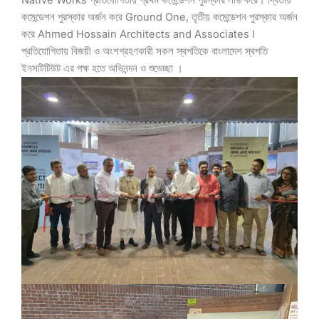
কমেন্ডেশন পুরস্কার অর্জন করে Ground One, তৃতীয় কমেন্ডেশন পুরস্কার অর্জন
করে Ahmed Hossain Architects and Associates l
প্রতিযোগিতায় বিজয়ী ও অংশগ্রহণকারী সকল স্থপতিকে বাংলাদেশ স্থপতি
ইনসটিটিউট এর পক্ষ হতে অভিনন্দন ও শুভেচ্ছা ।