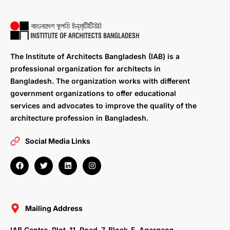
The Institute of Architects Bangladesh (IAB) is a
professional organization for architects in
Bangladesh. The organization works with different
government organizations to offer educational
services and advocates to improve the quality of the
architecture profession in Bangladesh.
Social Media Links
F
T
L
I
a
w
i
n
c
i
n
s
e
t
k
t
b
t
e
a
o
e
d
g
o
r
i
r
Mailing Address
k
n
a
m
IAB Centre, Plot-11, Road-7, Block-E, Agargaon