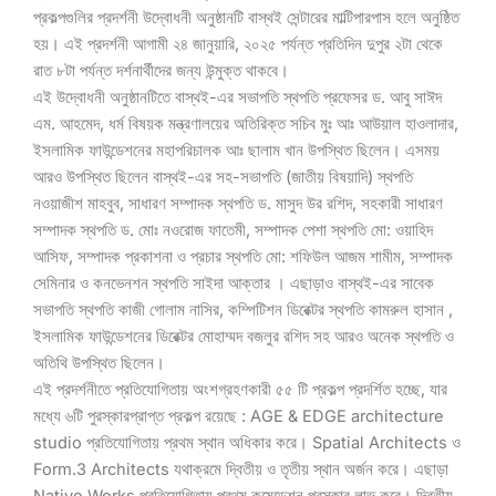
প্রকল্পগুলির প্রদর্শনী উদ্বোধনী অনুষ্ঠানটি বাস্থই সেন্টারের মাল্টিপারপাস হলে অনুষ্ঠিত
হয়। এই প্রদর্শনী আগামী ২৪ জানুয়ারি, ২০২৫ পর্যন্ত প্রতিদিন দুপুর ২টা থেকে
রাত ৮টা পর্যন্ত দর্শনার্থীদের জন্য উন্মুক্ত থাকবে।
এই উদ্বোধনী অনুষ্ঠানটিতে বাস্থই-এর সভাপতি স্থপতি প্রফেসর ড. আবু সাঈদ
এম. আহমেদ, ধর্ম বিষয়ক মন্ত্রণালয়ের অতিরিক্ত সচিব মুঃ আঃ আউয়াল হাওলাদার,
ইসলামিক ফাউন্ডেশনের মহাপরিচালক আঃ ছালাম খান উপস্থিত ছিলেন। এসময়
আরও উপস্থিত ছিলেন বাস্থই-এর সহ-সভাপতি (জাতীয় বিষয়াদি) স্থপতি
নওয়াজীশ মাহবুব, সাধারণ সম্পাদক স্থপতি ড. মাসুদ উর রশিদ, সহকারী সাধারণ
সম্পাদক স্থপতি ড. মোঃ নওরোজ ফাতেমী, সম্পাদক পেশা স্থপতি মো: ওয়াহিদ
আসিফ, সম্পাদক প্রকাশনা ও প্রচার স্থপতি মো: শফিউল আজম শামীম, সম্পাদক
সেমিনার ও কনভেনশন স্থপতি সাইদা আক্তার । এছাড়াও বাস্থই-এর সাবেক
সভাপতি স্থপতি কাজী গোলাম নাসির, কম্পিটিশন ডিরেক্টর স্থপতি কামরুল হাসান ,
ইসলামিক ফাউন্ডেশনের ডিরেক্টর মোহাম্মদ বজলুর রশিদ সহ আরও অনেক স্থপতি ও
অতিথি উপস্থিত ছিলেন।
এই প্রদর্শনীতে প্রতিযোগিতায় অংশগ্রহণকারী ৫৫ টি প্রকল্প প্রদর্শিত হচ্ছে, যার
মধ্যে ৬টি পুরস্কারপ্রাপ্ত প্রকল্প রয়েছে : AGE & EDGE architecture
studio প্রতিযোগিতায় প্রথম স্থান অধিকার করে। Spatial Architects ও
Form.3 Architects যথাক্রমে দ্বিতীয় ও তৃতীয় স্থান অর্জন করে। এছাড়া
Native Works প্রতিযোগিতায় প্রথম কমেন্ডেশন পুরস্কার লাভ করে। দ্বিতীয়