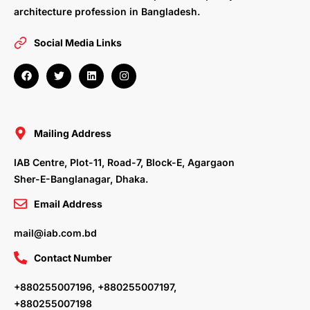
architecture profession in Bangladesh.
Social Media Links
F
T
L
I
a
w
i
n
c
i
n
s
e
t
k
t
b
t
e
a
o
e
d
g
o
r
i
r
Mailing Address
k
n
a
m
IAB Centre, Plot-11, Road-7, Block-E, Agargaon
Sher-E-Banglanagar, Dhaka.
Email Address
mail@iab.com.bd
Contact Number
+880255007196, +880255007197,
+880255007198