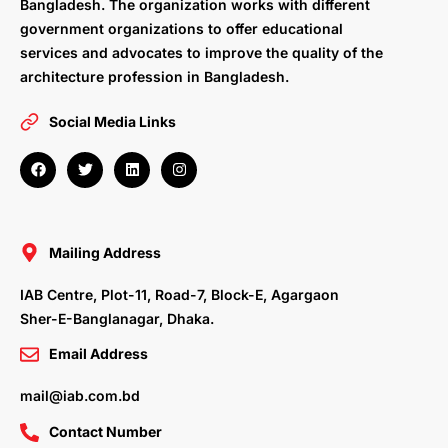
Bangladesh. The organization works with different
government organizations to offer educational
services and advocates to improve the quality of the
architecture profession in Bangladesh.
Social Media Links
F
T
L
I
a
w
i
n
c
i
n
s
e
t
k
t
b
t
e
a
o
e
d
g
o
r
i
r
Mailing Address
k
n
a
m
IAB Centre, Plot-11, Road-7, Block-E, Agargaon
Sher-E-Banglanagar, Dhaka.
Email Address
mail@iab.com.bd
Contact Number