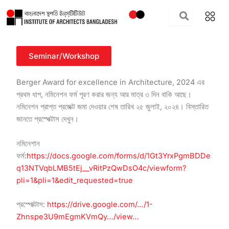
Skip
to
content
Seminar/Workshop
Berger Award for excellence in Architecture, 2024 এর
প্রথম ধাপ, নমিনেশন ফর্ম পূরণ করার জন্য আর মাত্র ৩ দিন বাকি আছে।
নমিনেশন প্রাপ্ত প্রজেক্ট জমা দেওয়ার শেষ তারিখ ২৫ জুলাই, ২০২৪। বিস্তারিত
জানতে প্রস্পেক্টাস দেখুন।
নমিনেশান
ফর্ম:
https://docs.google.com/forms/d/1Gt3YrxPgmBDDe
q13NTVqbLMB5tEj__vRitPzQwDsO4c/viewform?
pli=1&pli=1&edit_requested=true
প্রস্পোক্টাস:
https://drive.google.com/…/1-
Zhnspe3U9mEgmKVmQy…/view…