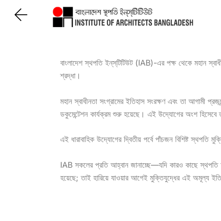
Skip
to
content
বাংলাদেশ স্থপতি ইন্‌স্‌টিটিউট (IAB)-এর পক্ষ থেকে মহান স্বা
শ্রদ্ধা।
মহান স্বাধীনতা সংগ্রামের ইতিহাস সংরক্ষণ এবং তা আগামী প্র
ডকুমেন্টেশন কার্যক্রম শুরু হয়েছে। এই উদ্যোগের অংশ হিসেবে 
এই ধারাবাহিক উদ্যোগের দ্বিতীয় পর্বে পাঁচজন বিশিষ্ট স্থপতি ম
IAB সকলের প্রতি আহ্বান জানাচ্ছে—যদি কারও কাছে স্থপতি মুক্
হয়েছে; তাই হারিয়ে যাওয়ার আগেই মুক্তিযুদ্ধের এই অমূল্য ই