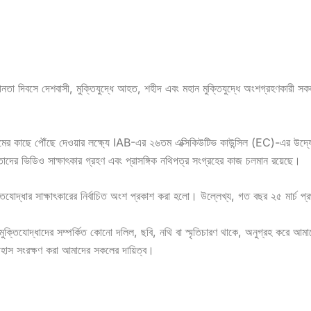
ধীনতা দিবসে দেশবাসী, মুক্তিযুদ্ধে আহত, শহীদ এবং মহান মুক্তিযুদ্ধে অংশগ্রহণকারী সক
জন্মের কাছে পৌঁছে দেওয়ার লক্ষ্যে IAB-এর ২৬তম এক্সিকিউটিভ কাউন্সিল (EC)-এর উদ
তাদের ভিডিও সাক্ষাৎকার গ্রহণ এবং প্রাসঙ্গিক নথিপত্র সংগ্রহের কাজ চলমান রয়েছে।
ুক্তিযোদ্ধার সাক্ষাৎকারের নির্বাচিত অংশ প্রকাশ করা হলো। উল্লেখ্য, গত বছর ২৫ মার্চ প্
তিযোদ্ধাদের সম্পর্কিত কোনো দলিল, ছবি, নথি বা স্মৃতিচারণ থাকে, অনুগ্রহ করে আমাদে
তিহাস সংরক্ষণ করা আমাদের সকলের দায়িত্ব।