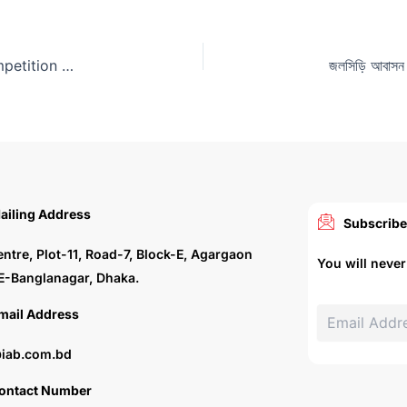
Announcement of Open Architectural Design Competition for Dhaka Club Ltd.
ailing Address
Subscribe
entre, Plot-11, Road-7, Block-E, Agargaon
You will neve
E-Banglanagar, Dhaka.
mail Address
iab.com.bd
ontact Number