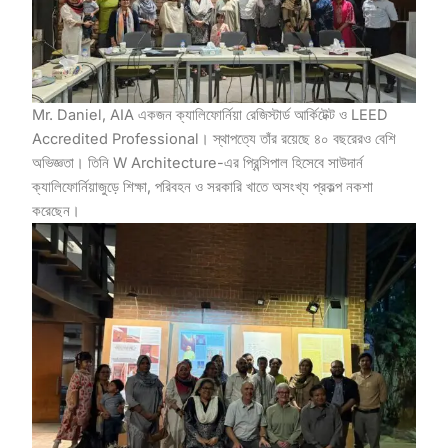
Mr. Daniel, AIA একজন ক্যালিফোর্নিয়া রেজিস্টার্ড আর্কিটেক্ট ও LEED
Accredited Professional। স্থাপত্যে তাঁর রয়েছে ৪০ বছরেরও বেশি
অভিজ্ঞতা। তিনি W Architecture-এর প্রিন্সিপাল হিসেবে সাউদার্ন
ক্যালিফোর্নিয়াজুড়ে শিক্ষা, পরিবহন ও সরকারি খাতে অসংখ্য প্রকল্প নকশা
করেছেন।