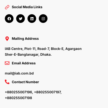
Social Media Links
F
T
L
I
a
w
i
n
c
i
n
s
e
t
k
t
b
t
e
a
o
e
d
g
o
r
i
r
Mailing Address
k
n
a
m
IAB Centre, Plot-11, Road-7, Block-E, Agargaon
Sher-E-Banglanagar, Dhaka.
Email Address
mail@iab.com.bd
Contact Number
+880255007196, +880255007197,
+880255007198