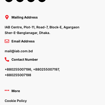
c
i
n
s
e
t
k
t
b
t
e
a
o
e
d
g
o
r
i
r
Mailing Address
k
n
a
m
IAB Centre, Plot-11, Road-7, Block-E, Agargaon
Sher-E-Banglanagar, Dhaka.
Email Address
mail@iab.com.bd
Contact Number
+880255007196, +880255007197,
+880255007198
More
Cookie Policy