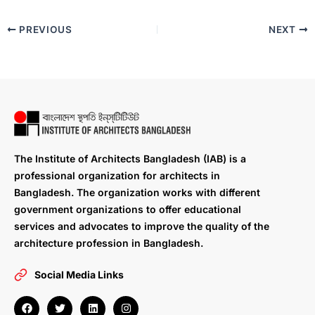
PREVIOUS
NEXT
The Institute of Architects Bangladesh (IAB) is a
professional organization for architects in
Bangladesh. The organization works with different
government organizations to offer educational
services and advocates to improve the quality of the
architecture profession in Bangladesh.
Social Media Links
F
T
L
I
a
w
i
n