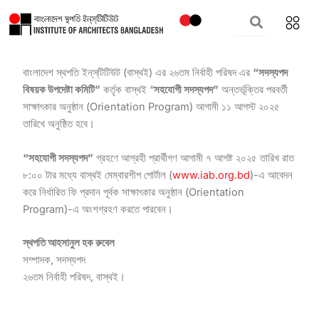
Skip
to
content
বাংলাদেশ স্থপতি ইন্‌স্‌টিটিউট (বাস্থই) এর ২৬তম নির্বাহী পরিষদ এর
“সদস্যপদ
বিষয়ক উপদেষ্টা কমিটি”
কর্তৃক বাস্থই “
সহযোগী সদস্যপদ”
অন্তর্ভূক্তির পরবর্তী
সাক্ষাৎকার অনুষ্ঠান (Orientation Program) আগামী ১১ আগস্ট ২০২৫
তারিখে অনুষ্ঠিত হবে।
“সহযোগী সদস্যপদ”
গ্রহণে আগ্রহী প্রার্থীগণ আগামী ৭ আগষ্ট ২০২৫ তারিখ রাত
৮:০০ টার মধ্যে বাস্থই মেম্বারশীপ পোর্টাল (
www.iab.org.bd
)-এ আবেদন
করে নির্ধারিত ফি প্রদান পূর্বক সাক্ষাৎকার অনুষ্ঠান (Orientation
Program)-এ অংশগ্রহণ করতে পারবেন।
স্থপতি আহসানুল হক রুবেল
সম্পাদক, সদস্যপদ
২৬তম নির্বাহী পরিষদ, বাস্থই।